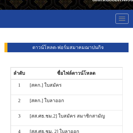
Toggl
navig
ดาวน์โหลด-ฟอร์มสมาคมฌาปนกิจ
ลำดับ
ชื่อไฟล์ดาวน์โหลด
ชน
1
[สคก.] ใบสมัคร
2
[สคก.] ใบลาออก
3
[สส.ศธ.ชม.2] ใบสมัคร สมาชิกสามัญ
4
[สส.ศธ.ชม. 2] ใบลาออก