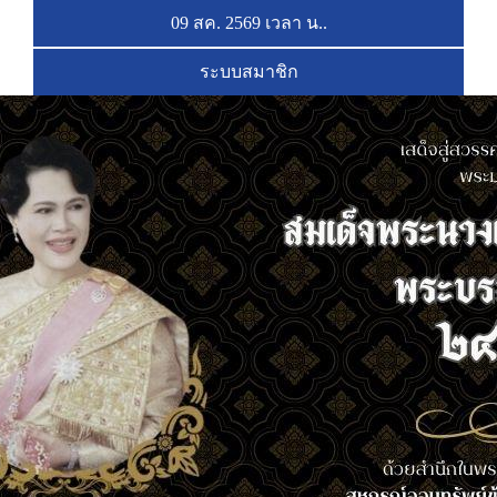
09 สค. 2569 เวลา
น..
ระบบสมาชิก