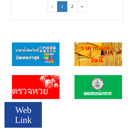
«
1
2
»
Web
Link