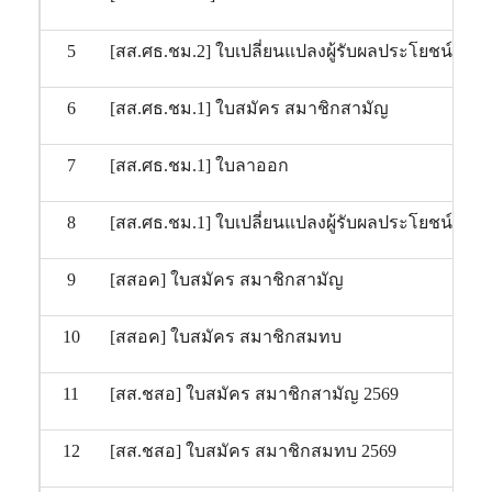
5
[สส.ศธ.ชม.2] ใบเปลี่ยนแปลงผู้รับผลประโยชน์
6
[สส.ศธ.ชม.1] ใบสมัคร สมาชิกสามัญ
7
[สส.ศธ.ชม.1] ใบลาออก
8
[สส.ศธ.ชม.1] ใบเปลี่ยนแปลงผู้รับผลประโยชน์
9
[สสอค] ใบสมัคร สมาชิกสามัญ
10
[สสอค] ใบสมัคร สมาชิกสมทบ
11
[สส.ชสอ] ใบสมัคร สมาชิกสามัญ 2569
12
[สส.ชสอ] ใบสมัคร สมาชิกสมทบ 2569