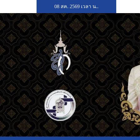
08 สค. 2569 เวลา
น..